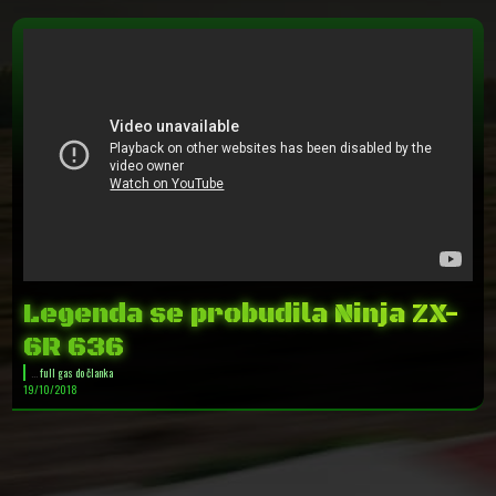
Legenda se probudila Ninja ZX-
6R 636
...
full gas do članka
19/10/2018