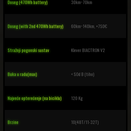
Doseg (470Wh battery)
30km~70km
Doseg (with 2nd 470Wh battery)
60km~140km, +7S0€
Stražnji pogonski sustav
Klever BIACTRON V2
Buka u radu(max)
< SOd B (tiho)
Najveće opterećenje (na biciklu)
120 Kg
Brzine
10(48T/11-32T)