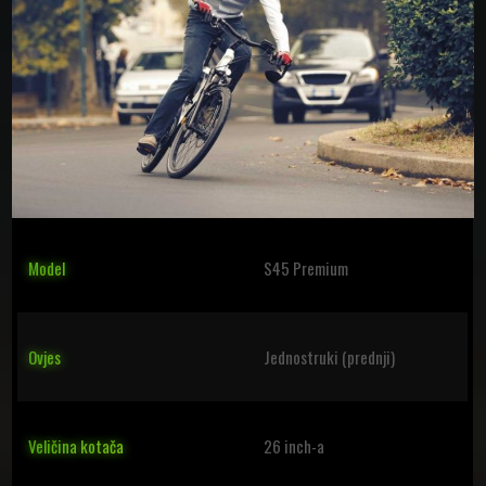
Model
S45 Premium
Ovjes
Jednostruki (prednji)
Veličina kotača
26 inch-a