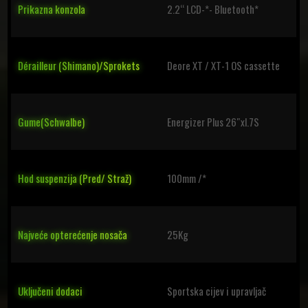
Prikazna konzola
2.2“ LCD-*- Bluetooth*
Dérailleur (Shimano)/Sprokets
Deore XT / XT-1 OS cassette
Gume(Schwalbe)
Energizer Plus 26″xl.7S
Hod suspenzija (Pred/ Straž)
100mm /*
Najveće opterećenje nosača
25Kg
Uključeni dodaci
Sportska cijev i upravljač