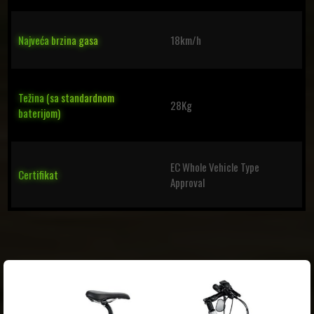
Najveća brzina gasa
18km/h
Težina (sa standardnom
28Kg
baterijom)
EC Whole Vehicle Type
Certifikat
Approval