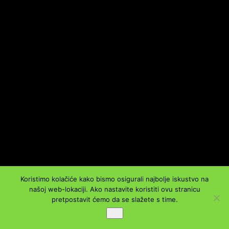
Koristimo kolačiće kako bismo osigurali najbolje iskustvo na
našoj web-lokaciji. Ako nastavite koristiti ovu stranicu
pretpostavit ćemo da se slažete s time.
Ok