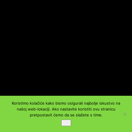
Koristimo kolačiće kako bismo osigurali najbolje iskustvo na
našoj web-lokaciji. Ako nastavite koristiti ovu stranicu
pretpostavit ćemo da se slažete s time.
Ok