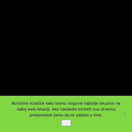
Koristimo kolačiće kako bismo osigurali najbolje iskustvo na
našoj web-lokaciji. Ako nastavite koristiti ovu stranicu
pretpostavit ćemo da se slažete s time.
Ok