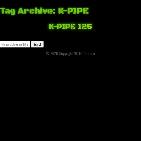
Tag Archive: K-PIPE
K-PIPE 125
April 2, 2018 7:54 am
Published by
Josip Tomašev
Leave your thoughts
Search
© 2026 Copyright MOTO 13 d.o.o