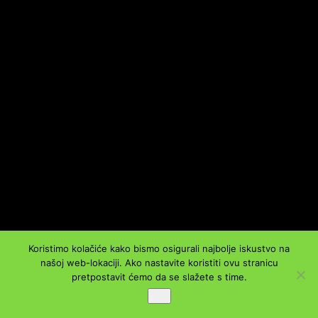
Koristimo kolačiće kako bismo osigurali najbolje iskustvo na
našoj web-lokaciji. Ako nastavite koristiti ovu stranicu
pretpostavit ćemo da se slažete s time.
Ok