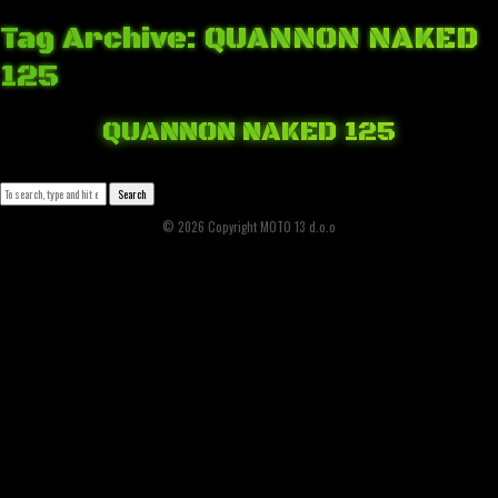
Tag Archive: QUANNON NAKED
125
QUANNON NAKED 125
April 2, 2018 8:15 am
Published by
Josip Tomašev
Leave your thoughts
Search
© 2026 Copyright MOTO 13 d.o.o