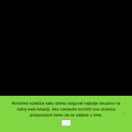
Koristimo kolačiće kako bismo osigurali najbolje iskustvo na
našoj web-lokaciji. Ako nastavite koristiti ovu stranicu
pretpostavit ćemo da se slažete s time.
Ok