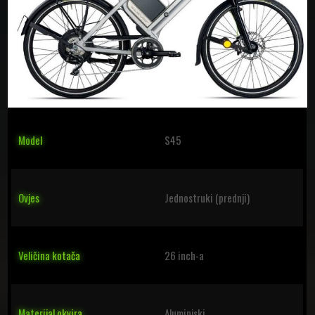
Model
S45
Ovjes
Jednostruki (prednji)
Veličina kotača
26 inch-a
Materijal okvira
Aluminjski