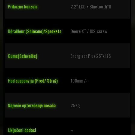
Prikazna konzola
2.2“ LCD + Bluetooth*0
Dérailleur (Shimano)/Sprokets
Deore XT / lOS-screw
Gume(Schwalbe)
Energizer Plus 26″xl.7S
Hod suspenzija (Pred/ Straž)
100mm /-
Najveće opterećenje nosača
25Kg
Uključeni dodaci
–